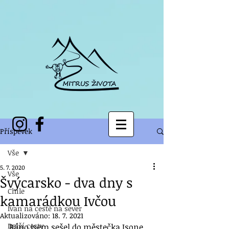
Příspěvek
Vše
5. 7. 2020
Vše
Švýcarsko - dva dny s
Chile
kamarádkou Ivčou
Ivan na cestě na sever
Aktualizováno:
18. 7. 2021
Další cesty
Ráno jsem sešel do městečka Isone, 