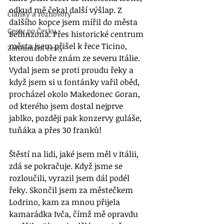
odkud mě čekal další výšlap. Z 
Články a rozhovory
dalšího kopce jsem mířil do města 
Cesty po Česku
Bellinzona. Přes historické centrum 
města jsem přišel k řece Ticino, 
Zahraniční cesty
kterou dobře znám ze severu Itálie. 
Vydal jsem se proti proudu řeky a 
když jsem si u fontánky vařil oběd, 
procházel okolo Makedonec Goran, 
od kterého jsem dostal nejprve 
jablko, později pak konzervy guláše, 
tuňáka a přes 30 franků! 
Štěstí na lidi, jaké jsem měl v Itálii, 
zdá se pokračuje. Když jsme se 
rozloučili, vyrazil jsem dál podél 
řeky. Skončil jsem za městečkem 
Lodrino, kam za mnou přijela 
kamarádka Ivča, čímž mě opravdu 