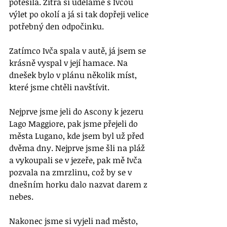
potěšila. Zítra si uděláme s Ivčou 
výlet po okolí a já si tak dopřeji velice 
potřebný den odpočinku. 
Zatímco Ivča spala v autě, já jsem se 
krásně vyspal v její hamace. Na 
dnešek bylo v plánu několik míst, 
které jsme chtěli navštívit. 
Nejprve jsme jeli do Ascony k jezeru 
Lago Maggiore, pak jsme přejeli do 
města Lugano, kde jsem byl už před 
dvěma dny. Nejprve jsme šli na pláž 
a vykoupali se v jezeře, pak mě Ivča 
pozvala na zmrzlinu, což by se v 
dnešním horku dalo nazvat darem z 
nebes. 
Nakonec jsme si vyjeli nad město, 