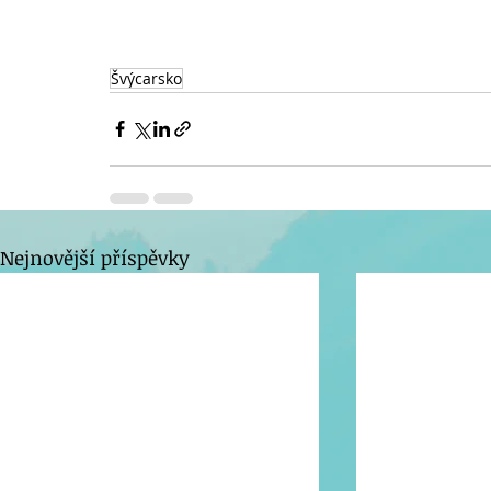
Švýcarsko
Nejnovější příspěvky