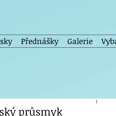
isky
Přednášky
Galerie
Vyb
dský průsmyk