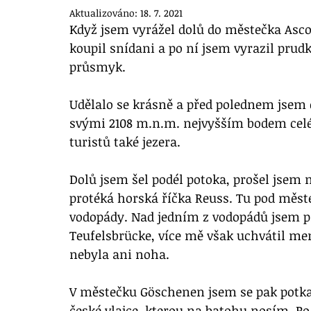
Aktualizováno:
18. 7. 2021
Když jsem vyrážel dolů do městečka Asco
koupil snídani a po ní jsem vyrazil pr
průsmyk. 
Udělalo se krásně a před polednem jsem 
svými 2108 m.n.m. nejvyšším bodem celé
turistů také jezera. 
Dolů jsem šel podél potoka, prošel jsem
protéká horská říčka Reuss. Tu pod měste
vodopády. Nad jedním z vodopádů jsem pr
Teufelsbrücke, více mě však uchvátil me
nebyla ani noha. 
V městečku Göschenen jsem se pak potkal
české vlajce, kterou na batohu nosím. Po