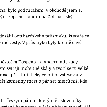
na, bylo pod mrakem. V obchodě jsem si 
udkým kopcem nahoru na Gotthardský 
dosáhl Gotthardského průsmyku, který je se 
 mé cesty. V průsmyku byly kromě davů 
 městečka Hospental a Andermatt, kudy 
m svírají mohutné skály a tvoří se tu velké 
ošel přes turisticky velmi navštěvovaný 
nší kamenný most o pár set metrů níž, kde 
 s českým párem, který mě oslovil díky 
 vzácné konverzaci v češtině jsem vyrazil dál 