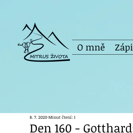
O mně
Záp
8. 7. 2020
Minut čtení: 1
Den 160 - Gotthar