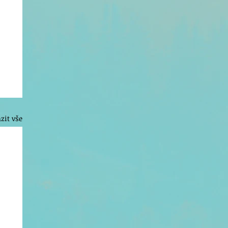
zit vše