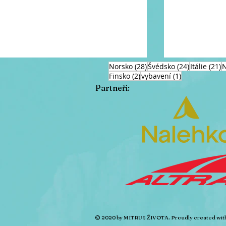
28 příspěvků
24 příspěv
2
Norsko
(28)
Švédsko
(24)
Itálie
(21)
2 příspěvky
1 příspěvek
Finsko
(2)
vybavení
(1)
Partneři:
Nejseverněj
Na cestě domů - stopem,
vlakem, stopem.....
© 2020 by MITRUS ŽIVOTA. Proudly created wit