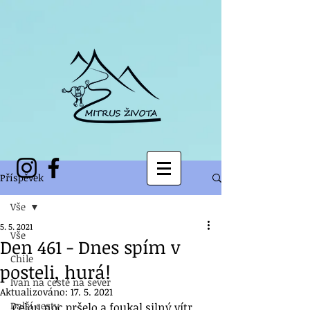
Příspěvek
Vše
5. 5. 2021
Vše
Den 461 - Dnes spím v
Chile
posteli, hurá!
Ivan na cestě na sever
Aktualizováno:
17. 5. 2021
Další cesty
Celou noc pršelo a foukal silný vítr 