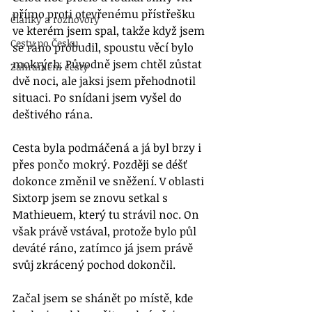
přímo proti otevřenému přístřešku 
Články a rozhovory
ve kterém jsem spal, takže když jsem 
Cesty po Česku
se ráno probudil, spoustu věcí bylo 
mokrých. Původně jsem chtěl zůstat 
Zahraniční cesty
dvě noci, ale jaksi jsem přehodnotil 
situaci. Po snídani jsem vyšel do 
deštivého rána. 
Cesta byla podmáčená a já byl brzy i 
přes pončo mokrý. Později se déšť 
dokonce změnil ve sněžení. V oblasti 
Sixtorp jsem se znovu setkal s 
Mathieuem, který tu strávil noc. On 
však právě vstával, protože bylo půl 
deváté ráno, zatímco já jsem právě 
svůj zkrácený pochod dokončil. 
Začal jsem se shánět po místě, kde 