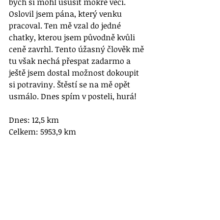
bych si mohl usušit mokré věci. 
Oslovil jsem pána, který venku 
pracoval. Ten mě vzal do jedné 
chatky, kterou jsem původně kvůli 
ceně zavrhl. Tento úžasný člověk mě 
tu však nechá přespat zadarmo a 
ještě jsem dostal možnost dokoupit 
si potraviny. Štěstí se na mě opět 
usmálo. Dnes spím v posteli, hurá!
Dnes: 12,5 km
Celkem: 5953,9 km