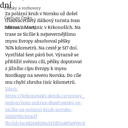
dní
Články a rozhovory
Za polární kruh v Norsku už došel 
Cesty po Česku
třiadvacetiletý dálkový turista Ivan 
Mitrus z Martinic v Krkonoších. Na 
Zahraniční cesty
trase ze Sicílie k nejsevernějšímu 
mysu Evropy absolvoval pěšky 
7676 kilometrů. Na cestě je 517 dní. 
Vystřídal šest párů bot. Výrazně se 
přiblížil svému cíli, pěšky doputovat 
z jižního cípu Evropy k mysu 
Nordkapp na severu Norska. Do cíle 
mu chybí zhruba tisíc kilometrů.
Zdroj: 
https://krkonossky.denik.cz/zpravy_
region/ivan-mitrus-dosel-pesky-ze-
sicilie-za-polarni-kruh-norsko-
20210702.html?
fbclid=IwAR2p8ES0uXI7dD1sBFSeFWcE