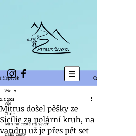
Příspěvek
Vše
2. 7. 2021
Vše
Mitrus došel pěšky ze
Chile
Sicílie za polární kruh, na
Ivan na cestě na sever
vandru už je přes pět set
Další cesty