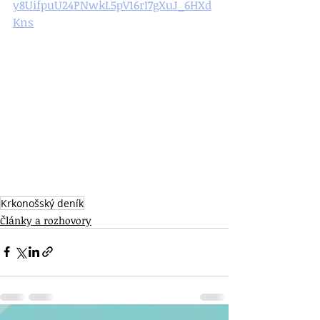
y8UifpuU24PNwkL5pV16rI7gXuJ_6HXd
Kns
Krkonošský deník
Články a rozhovory