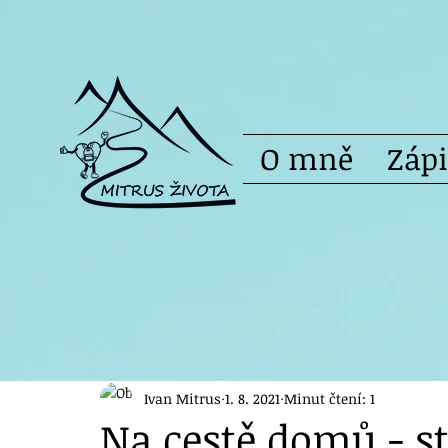
O mně
Záp
Ivan Mitrus
1. 8. 2021
Minut čtení: 1
Na cestě domů - s