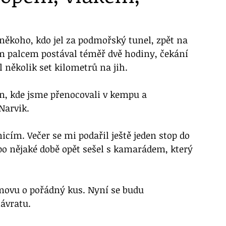
ěkoho, kdo jel za podmořský tunel, zpět na 
 palcem postával téměř dvě hodiny, čekání 
el několik set kilometrů na jih. 
tn, kde jsme přenocovali v kempu a 
Narvik. 
cím. Večer se mi podařil ještě jeden stop do 
 po nějaké době opět sešel s kamarádem, který 
movu o pořádný kus. Nyní se budu 
návratu.