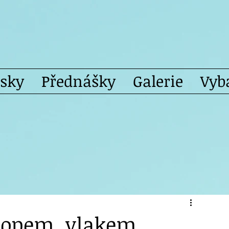
isky
Přednášky
Galerie
Vyb
topem, vlakem,