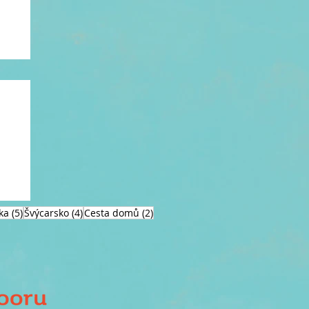
na
5 příspěvků
4 příspěvky
2 příspěvky
ka
(5)
Švýcarsko
(4)
Cesta domů
(2)