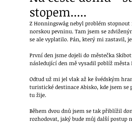
stopem.....
Z Honningswåg nebyl problém stopnout n
norskou pevninu. Tam jsem se zdviženým
se ale vyplatilo. Pán, který mi zastavil, j
První den jsme dojeli do městečka Skibo
následující den mě vysadil poblíž města 
Odtud už mi jel vlak až ke švédským hrani
turistické destinace Abisko, kde jsem se
tu žije. 
Během dvou dnů jsem se tak přiblížil do
rozhodovat, jaký bude můj další postup 