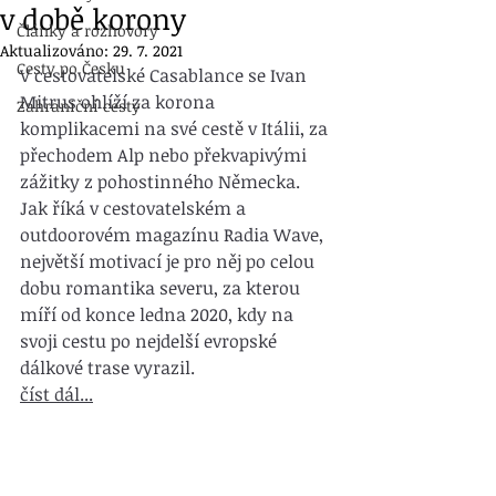
v době korony
Články a rozhovory
Aktualizováno:
29. 7. 2021
Cesty po Česku
V cestovatelské Casablance se Ivan 
Mitrus ohlíží za korona 
Zahraniční cesty
komplikacemi na své cestě v Itálii, za 
přechodem Alp nebo překvapivými 
zážitky z pohostinného Německa. 
Jak říká v cestovatelském a 
outdoorovém magazínu Radia Wave, 
největší motivací je pro něj po celou 
dobu romantika severu, za kterou 
míří od konce ledna 2020, kdy na 
svoji cestu po nejdelší evropské 
dálkové trase vyrazil.
číst dál...