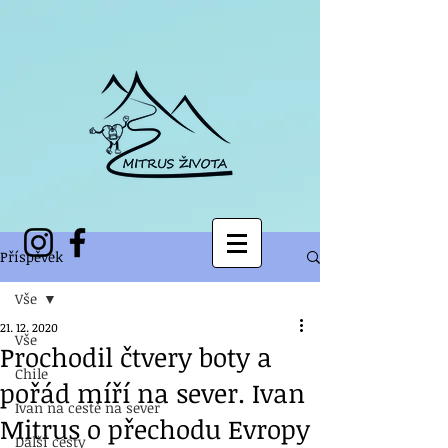
Příspěvek
Vše
21. 12. 2020
Vše
Prochodil čtvery boty a
Chile
pořád míří na sever. Ivan
Ivan na cestě na sever
Mitrus o přechodu Evropy
Další cesty