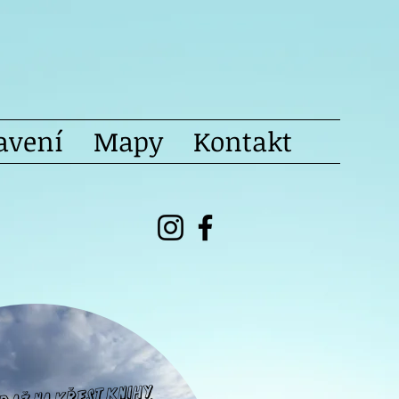
avení
Mapy
Kontakt
raž na křest knihy