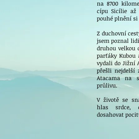
na 8700 kilome
cípu Sicílie a
pouhé plnění si
Z duchovní cesty
jsem poznal lidi
druhou velkou 
parťáky Kubou 
vydali do Jižní
přešli nejdelší
Atacama na s
průlivu.
V životě se s
hlas srdce,
dosahovat pocit