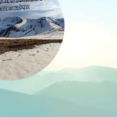
opy divočiny!