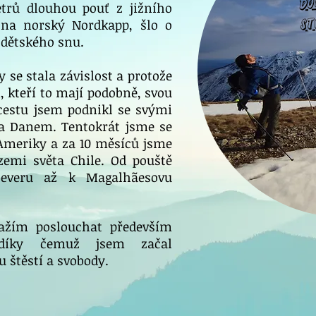
trů dlouhou pouť z jižního
St
ž na norský Nordkapp, šlo o
 dětského snu.
 se stala závislost a protože
, kteří to mají podobně, svou
cestu jsem podnikl se svými
a Danem. Tentokrát jsme se
 Ameriky a za 10 měsíců jsme
 zemi světa Chile. Od pouště
everu až k Magalhãesovu
nažím poslouchat především
 díky čemuž jsem začal
u štěstí a svobody.