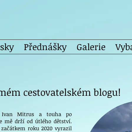
isky
Přednášky
Galerie
Vyb
 mém cestovatelském blogu!
Ivan Mitrus a touha po
e mě drží od útlého dětství.
 začátkem roku 2020 vyrazil
Do