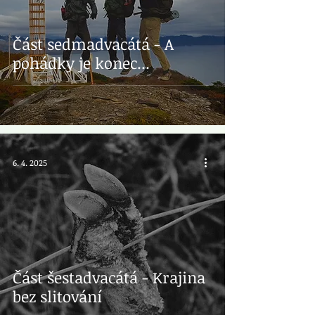
Část sedmadvacátá - A
pohádky je konec...
6. 4. 2025
Část šestadvacátá - Krajina
bez slitování