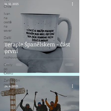
14. 12. 2025
Chile
Ivan
na
cestě
na
sever
Další
cesty
Terapie Španělskem - část
Články
první
a
rozhovory
Cesty
po
Česku
Zahraniční
cesty
24. 4. 2025