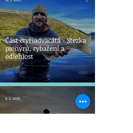
Část čtyřiadvacátá - Stezka
pionýrů, rybaření a
odlehlost
8. 3. 2025