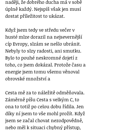
naději, že dobrého ducha má v sobě 
úplně každý. Nejspíš však jen musí 
dostat příležitost to ukázat. 
Když jsem tedy ve středu večer v 
husté mlze dorazil na nejsevernější 
cíp Evropy, slzám se nešlo ubránit. 
Nebyly to slzy radosti, ani smutku. 
Bylo to pouhé neskromné dojetí z 
toho, co jsem dokázal. Protože času a 
energie jsem tomu všemu věnoval 
obrovské množství a 
Cesta mě za to náležitě odměňovala. 
Záměrně píšu Cesta s velkým C, to 
ona to totiž po celou dobu řídila. Jen 
díky ní jsem to vše mohl prožít. Když 
jsem se začal chovat nezodpovědně, 
nebo měl k situaci chybný přístup, 