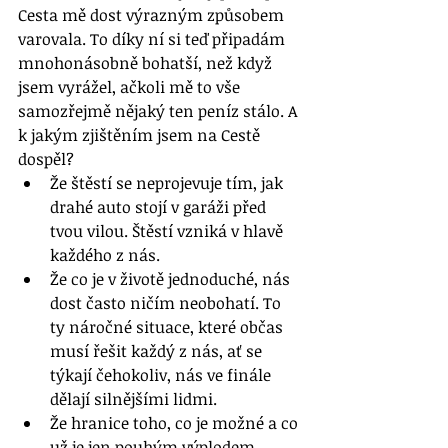
Cesta mě dost výrazným způsobem 
varovala. To díky ní si teď připadám 
mnohonásobně bohatší, než když 
jsem vyrážel, ačkoli mě to vše 
samozřejmě nějaký ten peníz stálo. A 
k jakým zjištěním jsem na Cestě 
dospěl? 
Že štěstí se neprojevuje tím, jak 
drahé auto stojí v garáži před 
tvou vilou. Štěstí vzniká v hlavě 
každého z nás.
Že co je v životě jednoduché, nás 
dost často ničím neobohatí. To 
ty náročné situace, které občas 
musí řešit každý z nás, ať se 
týkají čehokoliv, nás ve finále 
dělají silnějšími lidmi.
Že hranice toho, co je možné a co 
už je jen pouhým výplodem 