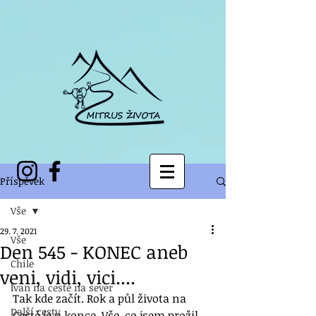
Příspěvek
Vše
29. 7. 2021
Vše
Den 545 - KONEC aneb
Chile
veni, vidi, vici....
Ivan na cestě na sever
Tak kde začít. Rok a půl života na 
Další cesty
Cestě je u konce. Vše, co jsem prožil, 