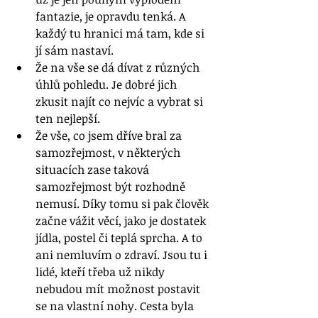
fantazie, je opravdu tenká. A 
každý tu hranici má tam, kde si 
jí sám nastaví.
Že na vše se dá dívat z různých 
úhlů pohledu. Je dobré jich 
zkusit najít co nejvíc a vybrat si 
ten nejlepší.
Že vše, co jsem dříve bral za 
samozřejmost, v některých 
situacích zase taková 
samozřejmost být rozhodně 
nemusí. Díky tomu si pak člověk 
začne vážit věcí, jako je dostatek 
jídla, postel či teplá sprcha. A to 
ani nemluvím o zdraví. Jsou tu i 
lidé, kteří třeba už nikdy 
nebudou mít možnost postavit 
se na vlastní nohy. Cesta byla 