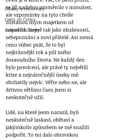
se již nadobro proměnilo v minulost, 
Články a rozhovory
ale vzpomínky na tyto chvíle 
Cesty po Česku
zůstanou mým majetkem už 
napořád. Stejně tak jako zkušenosti, 
Zahraniční cesty
sebepoznání a noví přátelé. Asi nemá 
cenu vůbec psát, že to byl 
nejkrásnější rok a půl mého 
dosavadního života. Ne každý den 
bylo posvícení, ale právě ty největší 
krize a nejnáročnější úseky mě 
obohatily nejvíc. Věřte nebo ne, ale 
drtivou většinu času jsem si 
neskutečně užil. 
Lidé, na které jsem narazil, byli 
neskutečně laskaví, obětaví a 
jakýmkoliv způsobem se mě snažili 
podpořit. To mi dalo obrovskou 