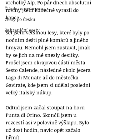
vrcholky Alp. Po pár dnech absolutní 
Články a rozhovory
roviny jsem konečně vyrazil do 
kopce. 
Cesty po Česku
Zahraniční cesty
Šel jsem většinou lesy, které byly po 
nočním dešti plné komárů a jiného 
hmyzu. Nemohl jsem zastavit, jinak 
by se jich na mě snesly desítky. 
Prošel jsem okrajovou částí města 
Sesto Calende, následně okolo jezera 
Lago di Monate až do městečka 
Gavirate, kde jsem si udělal poslední 
velký italský nákup. 
Odtud jsem začal stoupat na horu 
Punta di Orino. Skončil jsem u 
rozcestí asi v polovině výšlapu. Bylo 
už dost hodin, navíc opět začalo 
hřmít. 