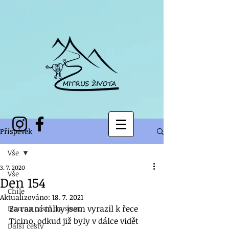
Příspěvek
Vše
3. 7. 2020
Vše
Den 154
Chile
Aktualizováno:
18. 7. 2021
Za ranní mlhy jsem vyrazil k řece 
Ivan na cestě na sever
Ticino, odkud již byly v dálce vidět 
Další cesty