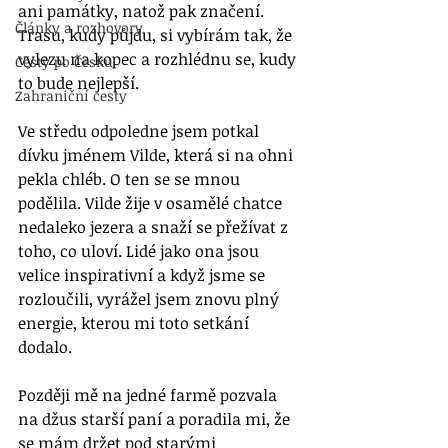
ani památky, natož pak značení. 
Články a rozhovory
Trasu, kudy půjdu, si vybírám tak, že 
vylezu na kopec a rozhlédnu se, kudy 
Cesty po Česku
to bude nejlepší. 
Zahraniční cesty
Ve středu odpoledne jsem potkal 
dívku jménem Vilde, která si na ohni 
pekla chléb. O ten se se mnou 
podělila. Vilde žije v osamělé chatce 
nedaleko jezera a snaží se přežívat z 
toho, co uloví. Lidé jako ona jsou 
velice inspirativní a když jsme se 
rozloučili, vyrážel jsem znovu plný 
energie, kterou mi toto setkání 
dodalo. 
Později mě na jedné farmě pozvala 
na džus starší paní a poradila mi, že 
se mám držet pod starými 