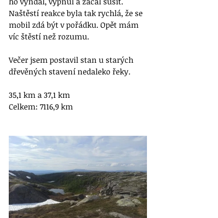
ho vyndal, vypnul a začal sušit. 
Naštěstí reakce byla tak rychlá, že se 
mobil zdá být v pořádku. Opět mám 
víc štěstí než rozumu. 
Večer jsem postavil stan u starých 
dřevěných stavení nedaleko řeky.
35,1 km a 37,1 km
Celkem: 7116,9 km