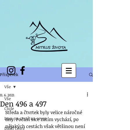
Příspěvek
Vše
11. 6. 2021
Vše
Den 496 a 497
Chile
Středa a čtvrtek byly velice náročné 
Ivan na cestě na sever
dny. Počasí sice zatím vychází, po 
nějakých cestách však většinou není 
Další cesty