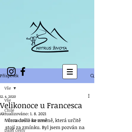
Příspěvek
Vše
12. 4. 2020
Vše
Velikonoce u Francesca
Chile
Aktualizováno:
1. 8. 2021
Včera došlo ke změně, která určitě 
Ivan na cestě na sever
stojí za zmínku. Byl jsem pozván na 
Další cesty