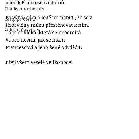
oběd k Francescovi domů. 
Články a rozhovory
Po výborném obědě mi nabídl, že se z 
Cesty po Česku
tělocvičny můžu přestěhovat k nim. 
Zahraniční cesty
To je nabídka, která se neodmítá. 
Vůbec nevím, jak se mám 
Francescovi a jeho ženě odvděčit. 
Přeji všem veselé Velikonoce!