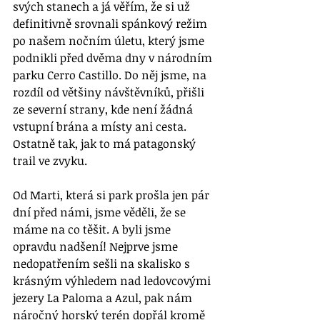
svých stanech a já věřím, že si už 
definitivně srovnali spánkový režim 
po našem nočním úletu, který jsme 
podnikli před dvěma dny v národním 
parku Cerro Castillo. Do něj jsme, na 
rozdíl od většiny návštěvníků, přišli 
ze severní strany, kde není žádná 
vstupní brána a místy ani cesta. 
Ostatně tak, jak to má patagonský 
trail ve zvyku. 
Od Marti, která si park prošla jen pár 
dní před námi, jsme věděli, že se 
máme na co těšit. A byli jsme 
opravdu nadšení! Nejprve jsme 
nedopatřením sešli na skalisko s 
krásným výhledem nad ledovcovými 
jezery La Paloma a Azul, pak nám 
náročný horský terén dopřál kromě 