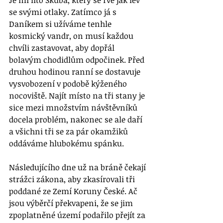
Je mi líto Škuba, který se rve jak lev 
se svými otlaky. Zatímco já s 
Daníkem si užíváme tenhle 
kosmický vandr, on musí každou 
chvíli zastavovat, aby dopřál 
bolavým chodidlům odpočinek. Před 
druhou hodinou ranní se dostavuje 
vysvobození v podobě kýženého 
nocoviště. Najít místo na tři stany je 
sice mezi množstvím návštěvníků 
docela problém, nakonec se ale daří 
a všichni tři se za pár okamžiků 
oddáváme hlubokému spánku.
Následujícího dne už na bráně čekají 
strážci zákona, aby zkasírovali tři 
poddané ze Zemí Koruny České. Ač 
jsou výběrčí překvapeni, že se jim 
zpoplatněné území podařilo přejít za 