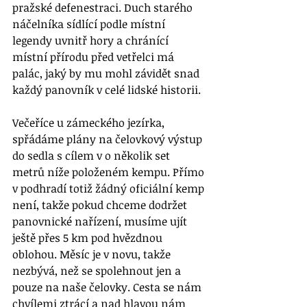
pražské defenestraci. Duch starého 
náčelníka sídlící podle místní 
legendy uvnitř hory a chránící 
místní přírodu před vetřelci má 
palác, jaký by mu mohl závidět snad 
každý panovník v celé lidské historii. 
Večeříce u zámeckého jezírka, 
spřádáme plány na čelovkový výstup 
do sedla s cílem v o několik set 
metrů níže položeném kempu. Přímo 
v podhradí totiž žádný oficiální kemp 
není, takže pokud chceme dodržet 
panovnické nařízení, musíme ujít 
ještě přes 5 km pod hvězdnou 
oblohou. Měsíc je v novu, takže 
nezbývá, než se spolehnout jen a 
pouze na naše čelovky. Cesta se nám 
chvílemi ztrácí a nad hlavou nám 