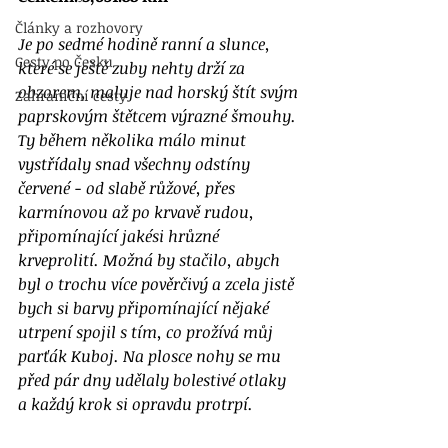
Články a rozhovory
Je po sedmé hodině ranní a slunce, 
Cesty po Česku
které se ještě zuby nehty drží za 
obzorem, maluje nad horský štít svým 
Zahraniční cesty
paprskovým štětcem výrazné šmouhy. 
Ty během několika málo minut 
vystřídaly snad všechny odstíny 
červené - od slabě růžové, přes 
karmínovou až po krvavě rudou, 
připomínající jakési hrůzné 
krveprolití. Možná by stačilo, abych 
byl o trochu více pověrčivý a zcela jistě 
bych si barvy připomínající nějaké 
utrpení spojil s tím, co prožívá můj 
parťák Kuboj. Na plosce nohy se mu 
před pár dny udělaly bolestivé otlaky 
a každý krok si opravdu protrpí. 