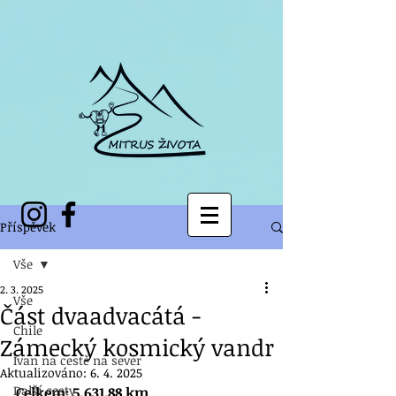
Příspěvek
Vše
2. 3. 2025
Vše
Část dvaadvacátá -
Chile
Zámecký kosmický vandr
Ivan na cestě na sever
Aktualizováno:
6. 4. 2025
Další cesty
Celkem: 5,631.88 km