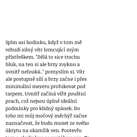
Spím asi hodinku, když v tom mě 
vzbudí silný vítr lomcující mým 
přístřeškem. "Dělá to sice trochu 
hluk, na ten si ale brzy zvyknu a 
uvnitř nefouká.." pomyslím si. Vítr 
ale postupně sílí a brzy začne i přes 
minimální mezeru profukovat pod 
tarpem. Uvnitř začíná vířit pouštní 
prach, což nejsou úplně ideální 
podmínky pro klidný spánek. Do 
toho mi můj močový měchýř začne 
naznačovat, že budu muset ze svého 
úkrytu na okamžik ven. Pootevřu 