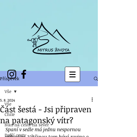
Příspěvek
Vše
5. 8. 2024
Vše
Část šestá - Jsi připraven
Chile
na patagonský vítr?
Ivan na cestě na sever
Spaní v sedle má jednu nespornou 
Další cesty
výhodou. Většinou tam bývá rovina a 