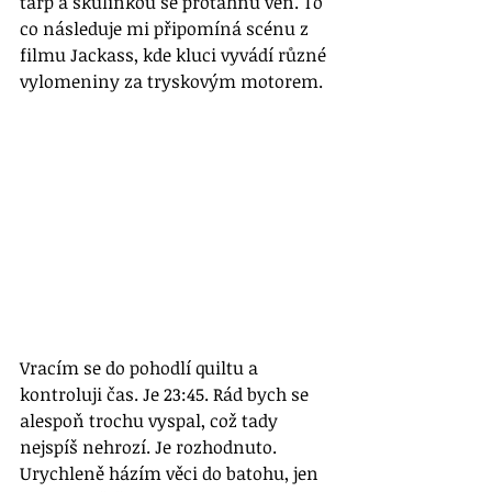
tarp a skulinkou se protáhnu ven. To 
co následuje mi připomíná scénu z 
filmu Jackass, kde kluci vyvádí různé 
vylomeniny za tryskovým motorem. 
Vracím se do pohodlí quiltu a 
kontroluji čas. Je 23:45. Rád bych se 
alespoň trochu vyspal, což tady 
nejspíš nehrozí. Je rozhodnuto. 
Urychleně házím věci do batohu, jen 