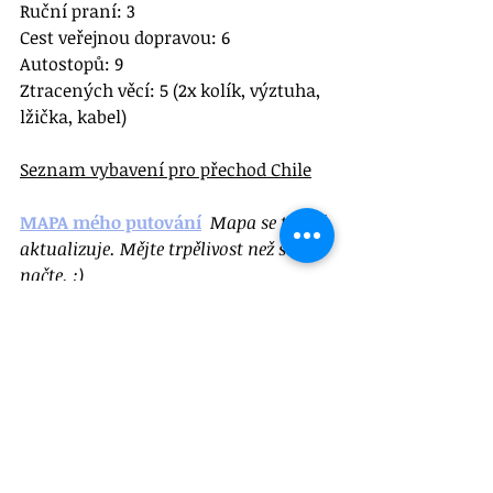
Ruční praní: 3
Cest veřejnou dopravou: 6
Autostopů: 9
Ztracených věcí: 5 (2x kolík, výztuha, 
lžička, kabel)
Seznam vybavení pro přechod Chile
MAPA mého putování
Mapa se týdně 
aktualizuje. Mějte trpělivost než se 
načte. :)
Nejnovější příspěvky
Zobrazit vše