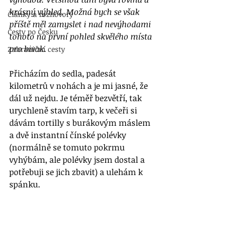
krásný výhled. Možná bych se však 
Články a rozhovory
příště měl zamyslet i nad nevýhodami 
Cesty po Česku
tohoto na první pohled skvělého místa 
pro bivak.
Zahraniční cesty
Přicházím do sedla, padesát 
kilometrů v nohách a je mi jasné, že 
dál už nejdu. Je téměř bezvětří, tak 
urychleně stavím tarp, k večeři si 
dávám tortilly s burákovým máslem 
a dvě instantní čínské polévky 
(normálně se tomuto pokrmu 
vyhýbám, ale polévky jsem dostal a 
potřebuji se jich zbavit) a ulehám k 
spánku.