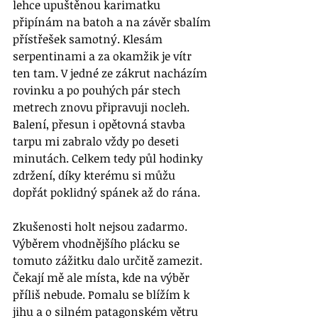
lehce upuštěnou karimatku 
připínám na batoh a na závěr sbalím 
přístřešek samotný. Klesám 
serpentinami a za okamžik je vítr 
ten tam. V jedné ze zákrut nacházím 
rovinku a po pouhých pár stech 
metrech znovu připravuji nocleh. 
Balení, přesun i opětovná stavba 
tarpu mi zabralo vždy po deseti 
minutách. Celkem tedy půl hodinky 
zdržení, díky kterému si můžu 
dopřát poklidný spánek až do rána. 
Zkušenosti holt nejsou zadarmo. 
Výběrem vhodnějšího plácku se 
tomuto zážitku dalo určitě zamezit. 
Čekají mě ale místa, kde na výběr 
příliš nebude. Pomalu se blížím k 
jihu a o silném patagonském větru 